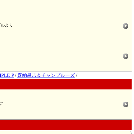
グルより
IPLE-P
/
喜納昌吉＆チャンプルーズ
/
に