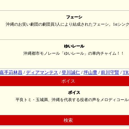
フェーシ
沖縄のお笑い劇団の劇団員3人により結成されたフェーシ。1stシン
ゆいレール
沖縄都市モノレール「ゆいレール」の車内チャイム！！
嘉手苅林昌
/
ディアマンテス
/
登川誠仁
/
坪山豊
/
前川守賢
/
TR
ボイス
ボイス
平良トミ・玉城満、沖縄を代表する役者の声をメロディコール
検索