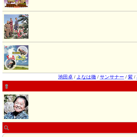
池田卓
/
よなは徹
/
サンサナー
/
紫
/