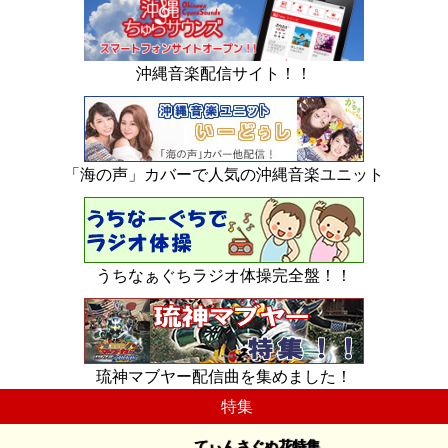
沖縄音楽配信サイト！！
「海の声」カバーで人気の沖縄音楽ユニット
うちなぁぐちラジオ体操完全盤！！
琉神マブヤー配信曲を集めました！
特集
てぃんさぐぬ花特集