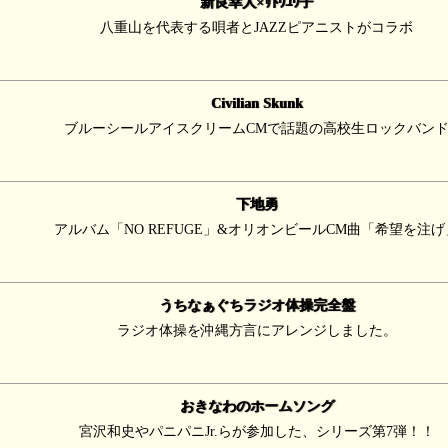
新良幸人×ｻﾄｳﾕｳ子
八重山を代表する唄者とJAZZピアニストがコラボ
Civilian Skunk
ブルーシールアイスクリームCMで話題の高校生ロックバン
下地勇
アルバム「NO REFUGE」&オリオンビールCM曲「希望を注げ
うちなぁぐちラジオ体操完全盤
ラジオ体操を沖縄方言にアレンジしました。
おきなわのホームソング
宮沢和史やパニパニJr.らが参加した、シリーズ第7弾！！