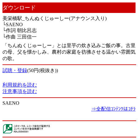
ダウンロード
美栄橋駅_ちんぬくじゅーしー(アナウンス入り)
└SAENO
└作詞 朝比呂志
└作曲 三田信一
「ちんぬくじゅーしー」とは里芋の炊き込みご飯の事。古里
の母、父を懐かしみ、農村の家庭を彷彿させる温かい雰囲気
の歌。
試聴・登録
(50円(税抜き))
利用規約を読む
注意事項を読む
SAENO
⇒全配信ｺﾝﾃﾝﾂはｺﾁﾗ