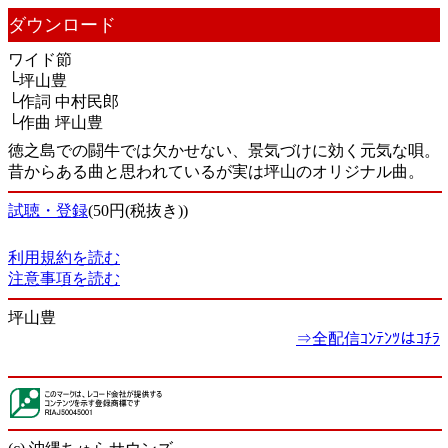
ダウンロード
ワイド節
└坪山豊
└作詞 中村民郎
└作曲 坪山豊
徳之島での闘牛では欠かせない、景気づけに効く元気な唄。
昔からある曲と思われているが実は坪山のオリジナル曲。
試聴・登録
(50円(税抜き))
利用規約を読む
注意事項を読む
坪山豊
⇒全配信ｺﾝﾃﾝﾂはｺﾁﾗ