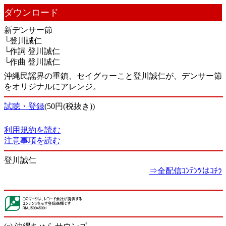
ダウンロード
新デンサー節
└登川誠仁
└作詞 登川誠仁
└作曲 登川誠仁
沖縄民謡界の重鎮、セイグヮーこと登川誠仁が、デンサー節
をオリジナルにアレンジ。
試聴・登録
(50円(税抜き))
利用規約を読む
注意事項を読む
登川誠仁
⇒全配信ｺﾝﾃﾝﾂはｺﾁﾗ