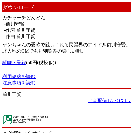
ダウンロード
カチャーチどんどん
└前川守賢
└作詞 前川守賢
└作曲 前川守賢
ゲンちゃんの愛称で親しまれる民謡界のアイドル前川守賢。
北大地のCMでもお馴染みの楽しい唄。
試聴・登録
(50円(税抜き))
利用規約を読む
注意事項を読む
前川守賢
⇒全配信ｺﾝﾃﾝﾂはｺﾁﾗ