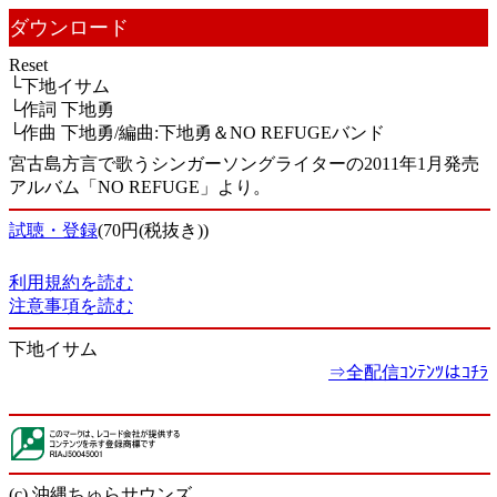
ダウンロード
Reset
└下地イサム
└作詞 下地勇
└作曲 下地勇/編曲:下地勇＆NO REFUGEバンド
宮古島方言で歌うシンガーソングライターの2011年1月発売
アルバム「NO REFUGE」より。
試聴・登録
(70円(税抜き))
利用規約を読む
注意事項を読む
下地イサム
⇒全配信ｺﾝﾃﾝﾂはｺﾁﾗ
(c) 沖縄ちゅらサウンズ