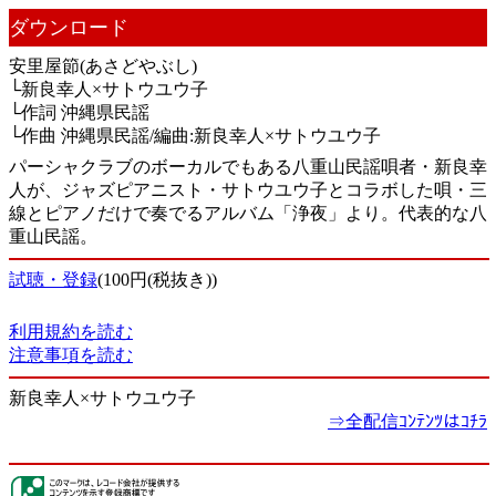
ダウンロード
安里屋節(あさどやぶし)
└新良幸人×サトウユウ子
└作詞 沖縄県民謡
└作曲 沖縄県民謡/編曲:新良幸人×サトウユウ子
パーシャクラブのボーカルでもある八重山民謡唄者・新良幸
人が、ジャズピアニスト・サトウユウ子とコラボした唄・三
線とピアノだけで奏でるアルバム「浄夜」より。代表的な八
重山民謡。
試聴・登録
(100円(税抜き))
利用規約を読む
注意事項を読む
新良幸人×サトウユウ子
⇒全配信ｺﾝﾃﾝﾂはｺﾁﾗ