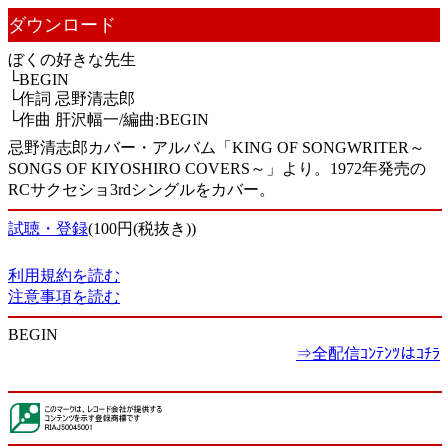
ダウンロード
ぼくの好きな先生
└BEGIN
└作詞 忌野清志郎
└作曲 肝沢幅一/編曲:BEGIN
忌野清志郎カバー・アルバム「KING OF SONGWRITER～
SONGS OF KIYOSHIRO COVERS～」より。1972年発売の
RCサクセショ3rdシングルをカバー。
試聴・登録
(100円(税抜き))
利用規約を読む
注意事項を読む
BEGIN
⇒全配信ｺﾝﾃﾝﾂはｺﾁﾗ