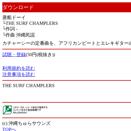
ダウンロード
唐船ドーイ
└THE SURF CHAMPLERS
└作詞 -
└作曲 沖縄民謡
カチャーシーの定番曲を、アフリカンビートとエレキギター
試聴・登録
(50円(税抜き))
利用規約を読む
注意事項を読む
THE SURF CHAMPLERS
(c) 沖縄ちゅらサウンズ
TOPへ