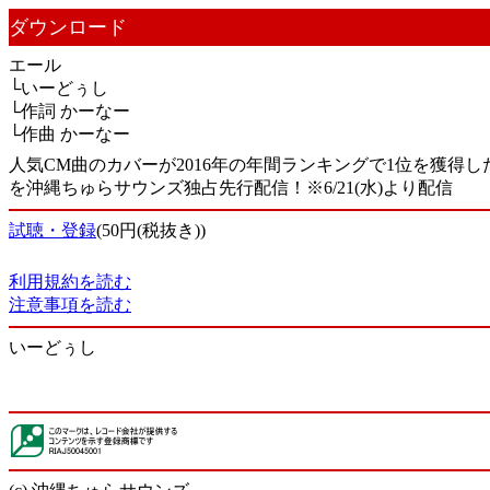
ダウンロード
エール
└いーどぅし
└作詞 かーなー
└作曲 かーなー
人気CM曲のカバーが2016年の年間ランキングで1位を獲得し
を沖縄ちゅらサウンズ独占先行配信！※6/21(水)より配信
試聴・登録
(50円(税抜き))
利用規約を読む
注意事項を読む
いーどぅし