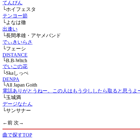
てんびん
└ホイフェスタ
テンヨー節
└よなは徹
出逢い
└長間孝雄・アヤメバンド
でぃきいらさ
└フェーシ
DISTANCE
└B.B-Witch
でいごの花
└Skaしっぺ
DENPA
└All Japan Goith
電話ありがとうねー。この人はもう少ししたら取ると思うよ
└玉城満
デージなたん
└サンサナー
←前
次→
曲で探すTOP