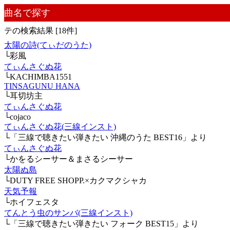
曲名で探す
テの検索結果 [18件]
太陽の詩(てぃだのうた)
└彩風
てぃんさぐぬ花
└KACHIMBA1551
TINSAGUNU HANA
└耳切坊主
てぃんさぐぬ花
└cojaco
てぃんさぐぬ花(三線インスト)
└「三線で聴きたい弾きたい 沖縄のうた BEST16」より
てぃんさぐぬ花
└かをるシーサー＆まさるシーサー
太陽ぬ島
└DUTY FREE SHOPP.×カクマクシャカ
天気予報
└ホイフェスタ
てんとう虫のサンバ(三線インスト)
└「三線で聴きたい弾きたい フォーク BEST15」より