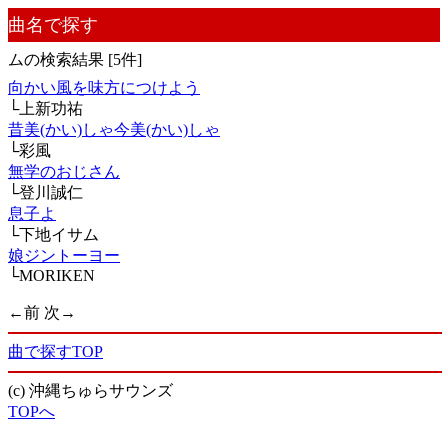
曲名で探す
ムの検索結果 [5件]
向かい風を味方につけよう
└上新功祐
昔美(かい)しゃ今美(かい)しゃ
└彩風
無学のおじさん
└登川誠仁
息子よ
└下地イサム
娘ジントーヨー
└MORIKEN
←前
次→
曲で探すTOP
(c) 沖縄ちゅらサウンズ
TOPへ