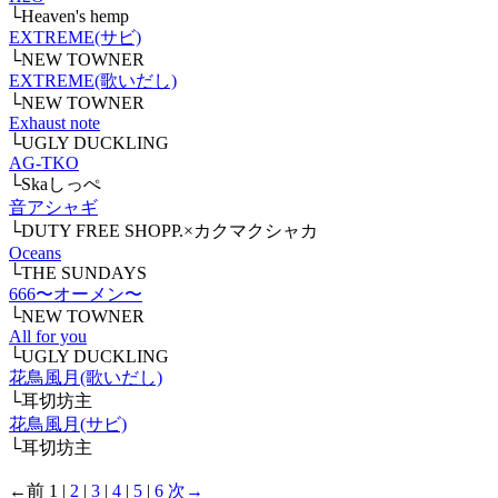
└Heaven's hemp
EXTREME(サビ)
└NEW TOWNER
EXTREME(歌いだし)
└NEW TOWNER
Exhaust note
└UGLY DUCKLING
AG-TKO
└Skaしっぺ
音アシャギ
└DUTY FREE SHOPP.×カクマクシャカ
Oceans
└THE SUNDAYS
666〜オーメン〜
└NEW TOWNER
All for you
└UGLY DUCKLING
花鳥風月(歌いだし)
└耳切坊主
花鳥風月(サビ)
└耳切坊主
←前
1
|
2
|
3
|
4
|
5
|
6
次→