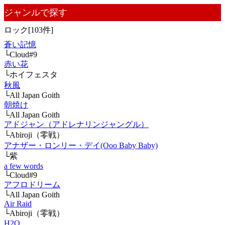
ジャンルで探す
ロック[103件]
蒼い記憶
└Cloud#9
赤い花
└ホイフェスタ
秋風
└All Japan Goith
朝焼け
└All Japan Goith
アドジャン（アドレナリンジャングル）
└Abiroji（零戦）
アナザー・ロンリー・デイ(Ooo Baby Baby)
└紫
a few words
└Cloud#9
アフロドリーム
└All Japan Goith
Air Raid
└Abiroji（零戦）
H2O