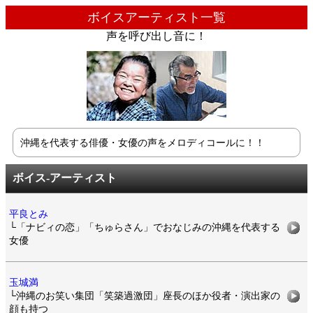
ボイスアーティスト一覧
声を呼び出し音に！
沖縄を代表する俳優・女優
の声をメロディコールに！！
ボイス-アーティスト
平良とみ
└「ナビィの恋」「ちゅらさん」でおなじみの沖縄を代表する
女優
玉城満
└沖縄のお笑い集団「笑築過激団」座長のほか役者・演出家の
顔も持つ