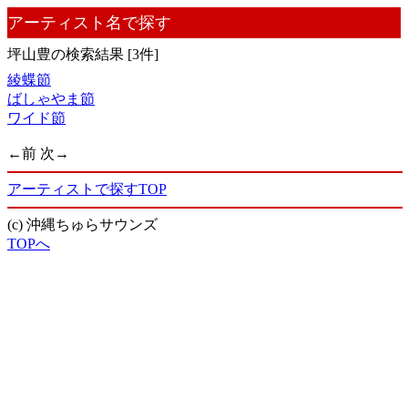
アーティスト名で探す
坪山豊の検索結果 [3件]
綾蝶節
ばしゃやま節
ワイド節
←前
次→
アーティストで探すTOP
(c) 沖縄ちゅらサウンズ
TOPへ